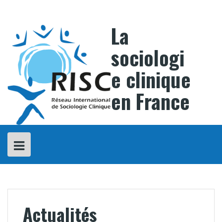
Skip
to
content
La
sociologi
e clinique
en France
Actualités