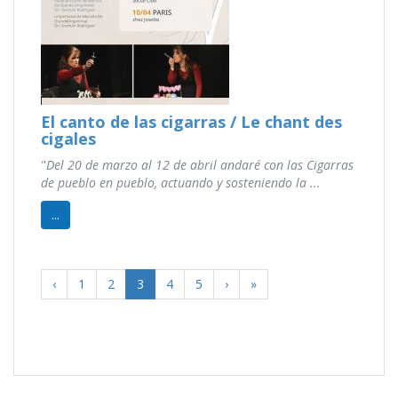
El canto de las cigarras / Le chant des
cigales
"
Del 20 de marzo al 12 de abril andaré con las Cigarras
de pueblo en pueblo, actuando y sosteniendo la ...
...
‹
1
2
3
4
5
›
»