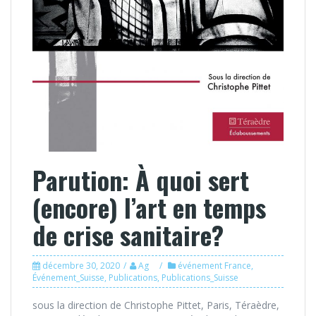
Parution: À quoi sert
(encore) l’art en temps
de crise sanitaire?
décembre 30, 2020
Ag
événement France
,
Événement_Suisse
,
Publications
,
Publications_Suisse
sous la direction de Christophe Pittet, Paris, Téraèdre,