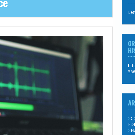
ce
Let
GR
RI
htt
566
AR
Co
ED
H