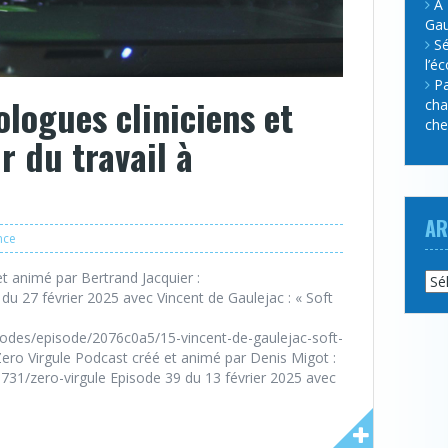
A 
Gau
Sé
l’é
Pa
ologues cliniciens et
cha
che
r du travail à
AR
nce
t animé par Bertrand Jacquier :
Arc
 du 27 février 2025 avec Vincent de Gaulejac : « Soft
sodes/episode/2076c0a5/15-vincent-de-gaulejac-soft-
Zero Virgule Podcast créé et animé par Denis Migot :
731/zero-virgule Episode 39 du 13 février 2025 avec
]