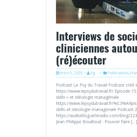
Interviews de soci
cliniciennes autou
(ré)écouter
mars 5, 2025
Ag
Publications_Fra
Podcast Le Psy du Travail Podcast créé e
https://www.lepsydutravail.fr/ Episode 15
skills » et Idéologie managériale
https://www.lepsydutravail.fr/%C3%A9pi
skills-et-ideologie-manageriale Podcast 
https://audioblog.arteradio.com/blog/223
Jean-Philippe Bouilloud : Pouvoir faire […