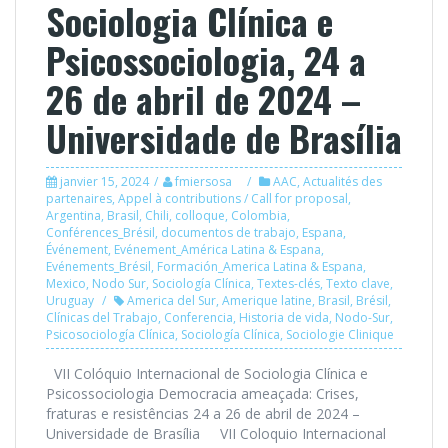
Sociologia Clínica e
Psicossociologia, 24 a
26 de abril de 2024 –
Universidade de Brasília
janvier 15, 2024
fmiersosa
AAC
,
Actualités des
partenaires
,
Appel à contributions / Call for proposal
,
Argentina
,
Brasil
,
Chili
,
colloque
,
Colombia
,
Conférences_Brésil
,
documentos de trabajo
,
Espana
,
Événement
,
Evénement_América Latina & Espana
,
Evénements_Brésil
,
Formación_America Latina & Espana
,
Mexico
,
Nodo Sur
,
Sociología Clínica
,
Textes-clés
,
Texto clave
,
Uruguay
America del Sur
,
Amerique latine
,
Brasil
,
Brésil
,
Clínicas del Trabajo
,
Conferencia
,
Historia de vida
,
Nodo-Sur
,
Psicosociología Clínica
,
Sociología Clínica
,
Sociologie Clinique
VII Colóquio Internacional de Sociologia Clínica e
Psicossociologia Democracia ameaçada: Crises,
fraturas e resistências 24 a 26 de abril de 2024 –
Universidade de Brasília VII Coloquio Internacional