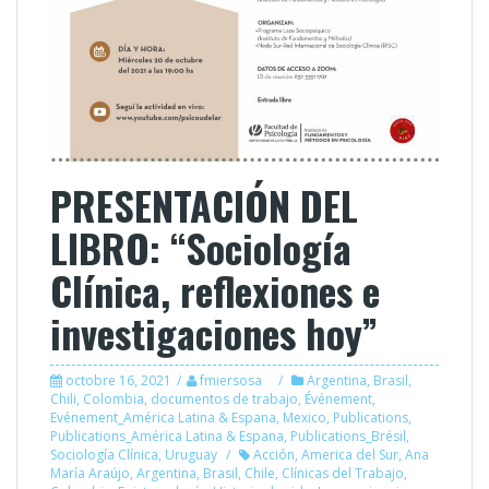
PRESENTACIÓN DEL
LIBRO: “Sociología
Clínica, reflexiones e
investigaciones hoy”
octobre 16, 2021
fmiersosa
Argentina
,
Brasil
,
Chili
,
Colombia
,
documentos de trabajo
,
Événement
,
Evénement_América Latina & Espana
,
Mexico
,
Publications
,
Publications_América Latina & Espana
,
Publications_Brésil
,
Sociología Clínica
,
Uruguay
Acción
,
America del Sur
,
Ana
María Araújo
,
Argentina
,
Brasil
,
Chile
,
Clínicas del Trabajo
,