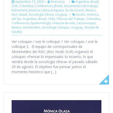
septembre 15, 2020
fmiersosa
Argentina
,
Brasil
,
Chili
,
Colombia
,
Conférences_Brésil
,
documentos de trabajo
,
Evénement_América Latina & Espana
,
Ile-de-France
,
Mexico
,
Non classé
,
Sociología Clínica
,
Uruguay
Acción
,
America
del Sur
,
Argentina
,
Brasil
,
Chile
,
Clínicas del Trabajo
,
Colombia
,
Conferencia
,
Epistemología
,
Historia de vida
,
Lazosociopsi
,
Mexico
,
Montevideo
,
Sociologie Clinique
,
Uruguay
,
Vincent de
Gaulejc
Ver coloquio / voir le colloque 1 Ver coloquio / voir le
colloque 2 El equipo de corresponsales de
Montevideo del RISC (Risc Nodo SUR) organizó el
coloquio «Pensar lo impensado: lo incierto, lo que
vendrá desde la sociología clínica» el pasado sábado
29 de agosto. El objetivo fue pensar juntos el
momento histórico que […]