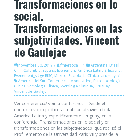
Transformaciones en lo
social.
Transformaciones en las
subjetividades. Vincent
de Gaulejac
novembre 30, 2019
fmiersosa
Argentina
,
Brasil
,
Chili
,
Colombia
,
Espana
,
Evénement_América Latina & Espana
,
Evénement_siège RISC
,
Mexico
,
Sociología Clínica
,
Uruguay
America del Sur
,
Conferencia
,
Montevideo
,
Psicosociología
Clínica
,
Sociología Clínica
,
Sociologie Clinique
,
Uruguay
,
Vincent de Gaulejc
Ver conferencia/ voir la conférence Desde el
contexto socio político actual que atraviesa toda
América Latina y específicamente Uruguay, en la
conferencia: Transformaciones en lo social y en
transformaciones en las subjetividades que realizó el
Prof. emérito de la Universidad París VII y preside la