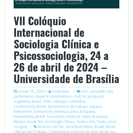
VII Colóquio
Internacional de
Sociologia Clínica e
Psicossociologia, 24 a
26 de abril de 2024 –
Universidade de Brasília
janvier 15, 2024
fmiersosa
AAC
,
Actualités des
partenaires
,
Appel à contributions / Call for proposal
,
Argentina
,
Brasil
,
Chili
,
colloque
,
Colombia
,
Conférences_Brésil
,
documentos de trabajo
,
Espana
,
Événement
,
Evénement_América Latina & Espana
,
Evénements_Brésil
,
Formación_America Latina & Espana
,
Mexico
,
Nodo Sur
,
Sociología Clínica
,
Textes-clés
,
Texto clave
,
Uruguay
America del Sur
,
Amerique latine
,
Brasil
,
Brésil
,
Clínicas del Trabajo
,
Conferencia
,
Historia de vida
,
Nodo-Sur
,