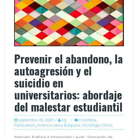
Prevenir el abandono, la
autoagresión y el
suicidio en
universitarios: abordaje
del malestar estudiantil
septembre 30, 2025
Ag
Colombia
,
Publications_América Latina & Espana
,
Sociología Clínica
Marcelo Balboa (Universidad Laval), Fernando de