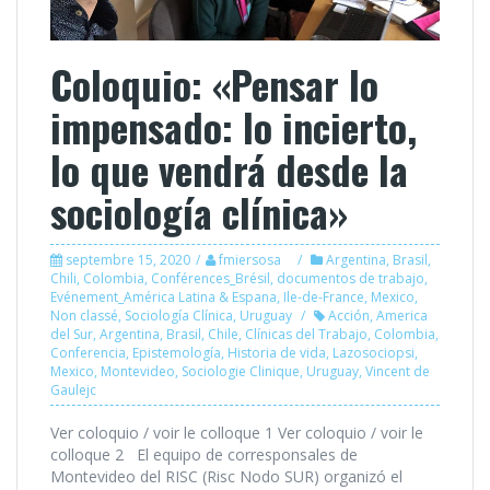
Coloquio: «Pensar lo
impensado: lo incierto,
lo que vendrá desde la
sociología clínica»
septembre 15, 2020
fmiersosa
Argentina
,
Brasil
,
Chili
,
Colombia
,
Conférences_Brésil
,
documentos de trabajo
,
Evénement_América Latina & Espana
,
Ile-de-France
,
Mexico
,
Non classé
,
Sociología Clínica
,
Uruguay
Acción
,
America
del Sur
,
Argentina
,
Brasil
,
Chile
,
Clínicas del Trabajo
,
Colombia
,
Conferencia
,
Epistemología
,
Historia de vida
,
Lazosociopsi
,
Mexico
,
Montevideo
,
Sociologie Clinique
,
Uruguay
,
Vincent de
Gaulejc
Ver coloquio / voir le colloque 1 Ver coloquio / voir le
colloque 2 El equipo de corresponsales de
Montevideo del RISC (Risc Nodo SUR) organizó el