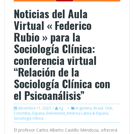
Noticias del Aula
Virtual « Federico
Rubio » para la
Sociología Clínica:
conferencia virtual
“Relación de la
Sociología Clínica con
el Psicoanálisis”
décembre 11, 2023
Ag
Argentina
,
Brasil
,
Chili
,
Colombia
,
Espana
,
Evénement_América Latina & Espana
,
Sociología Clínica
El profesor Carlos Alberto Castillo Mendoza, ofrecerá